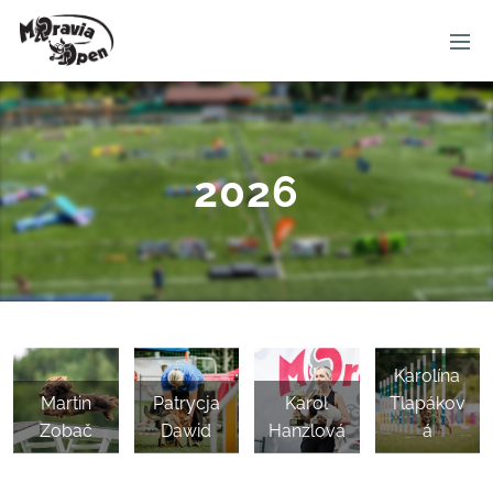
MORAVIA OPEN
2026
Karolína
Martin
Patrycja
Karol
Tlapákov
Zobač
Dawid
Hanzlová
á