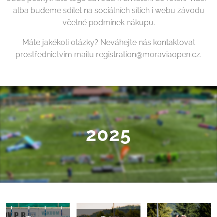
alba budeme sdílet na sociálních sítích i webu závodu
včetně podmínek nákupu.
Máte jakékoli otázky? Neváhejte nás kontaktovat
prostřednictvím mailu registration@moraviaopen.cz.
2025