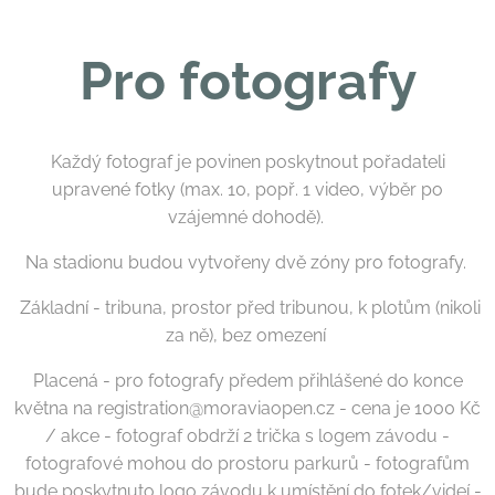
Pro fotografy
Každý fotograf je povinen poskytnout pořadateli
upravené fotky (max. 10, popř. 1 video, výběr po
vzájemné dohodě).
Na stadionu budou vytvořeny dvě zóny pro fotografy.
Základní - tribuna, prostor před tribunou, k plotům (nikoli
za ně), bez omezení
Placená - pro fotografy předem přihlášené do konce
května na registration@moraviaopen.cz - cena je 1000 Kč
/ akce - fotograf obdrží 2 trička s logem závodu -
fotografové mohou do prostoru parkurů - fotografům
bude poskytnuto logo závodu k umístění do fotek/videí -